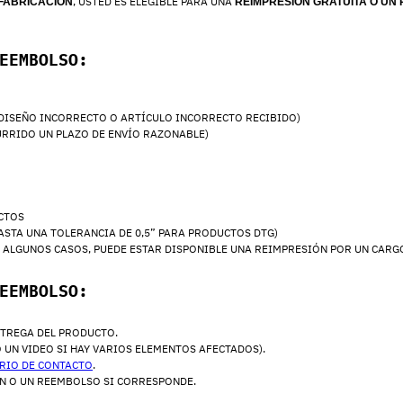
, USTED ES ELEGIBLE PARA UNA
FABRICACIÓN
REIMPRESIÓN GRATUITA O UN
EEMBOLSO:
 DISEÑO INCORRECTO O ARTÍCULO INCORRECTO RECIBIDO)
URRIDO UN PLAZO DE ENVÍO RAZONABLE)
ECTOS
ASTA UNA TOLERANCIA DE 0,5” PARA PRODUCTOS DTG)
N ALGUNOS CASOS, PUEDE ESTAR DISPONIBLE UNA REIMPRESIÓN POR UN CARG
EEMBOLSO:
NTREGA DEL PRODUCTO.
 UN VIDEO SI HAY VARIOS ELEMENTOS AFECTADOS).
RIO DE CONTACTO
.
N O UN REEMBOLSO SI CORRESPONDE.