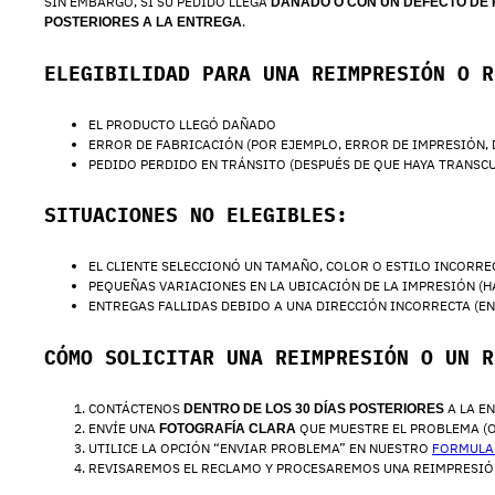
SIN EMBARGO, SI SU PEDIDO LLEGA
DAÑADO O CON UN DEFECTO DE 
.
POSTERIORES A LA ENTREGA
ELEGIBILIDAD PARA UNA REIMPRESIÓN O R
EL PRODUCTO LLEGÓ DAÑADO
ERROR DE FABRICACIÓN (POR EJEMPLO, ERROR DE IMPRESIÓN,
PEDIDO PERDIDO EN TRÁNSITO (DESPUÉS DE QUE HAYA TRANSC
SITUACIONES NO ELEGIBLES:
EL CLIENTE SELECCIONÓ UN TAMAÑO, COLOR O ESTILO INCORR
PEQUEÑAS VARIACIONES EN LA UBICACIÓN DE LA IMPRESIÓN (H
ENTREGAS FALLIDAS DEBIDO A UNA DIRECCIÓN INCORRECTA (E
CÓMO SOLICITAR UNA REIMPRESIÓN O UN R
CONTÁCTENOS
A LA E
DENTRO DE LOS 30 DÍAS POSTERIORES
ENVÍE UNA
QUE MUESTRE EL PROBLEMA (O
FOTOGRAFÍA CLARA
UTILICE LA OPCIÓN “ENVIAR PROBLEMA” EN NUESTRO
FORMULA
REVISAREMOS EL RECLAMO Y PROCESAREMOS UNA REIMPRESIÓ