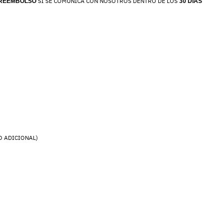
SI SE COMUNICA CON NOSOTROS DENTRO DE LOS
 REEMBOLSO
30 DÍAS
O ADICIONAL)